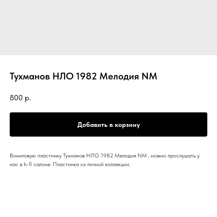
Тухманов НЛО 1982 Мелодия NM
800
р.
Добавить в корзину
Виниловую пластинку Тухманов НЛО 1982 Мелодия NM , можно прослушать у
нас в h-fi салоне. Пластинка из личной коллекции.