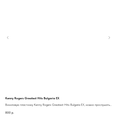
Kenny Rogers Greatest Hits Bulgaria EX
B.B
с в
Виниловую пластинку
Kenny Rogers Greatest Hits Bulgaria EX, можно прослушать
Вин
у нас в h-fi салоне. Пластинка из личной коллекции.
сал
800
р.
2 9