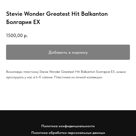
Stevie Wonder Greatest Hit Balkanton
Болгария EX
1500,00
р.
Добавить в корзину
Виниловую пластинку Stevie Wonder Greatest Hit Balkanton Болгария EX, можно
прослушать у нас в h-fi салоне. Пластинка из личной коллекции.
Политика конфиденциальности
Политика обработки персональных данных