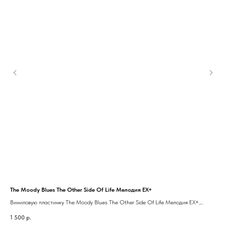
The Moody Blues The Other Side Of Life Мелодия EX+
Cli
Виниловую пластинку The Moody Blues The Other Side Of Life Мелодия EX+,
Вин
можно прослушать у нас в h-fi салоне. Пластинка из личной коллекции.
мож
1 500
р.
2 9